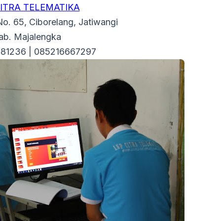
CITRA TELEMATIKA
No. 65, Ciborelang, Jatiwangi
ab. Majalengka
281236 | 085216667297