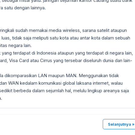
, sebagai misal yaitu: jaringan sejumlah kantor cabang suatu bank
a satu dengan lainnya.
ingkali sudah memakai media wireless, sarana satelit ataupun
luas, tidak saja meliputi satu kota atau antar kota dalam sebuah
tas negara lain.
 yang terdapat di Indonesia ataupun yang terdapat di negara lain,
d, Visa Card atau Cirrus yang tersebar diseluruh dunia dan lain-
 bila dikomparasikan LAN maupun MAN. Menggunakan tidak
dan WAN kedalam komunikasi global laksana internet, walau
dikit berbeda dalam sejumlah hal, melulu lingkup areanya saja
a.
Selanjutnya »