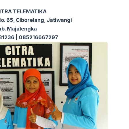
CITRA TELEMATIKA
No. 65, Ciborelang, Jatiwangi
ab. Majalengka
81236 | 085216667297