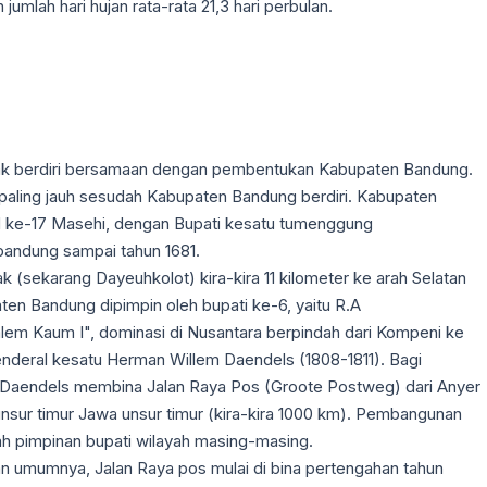
jumlah hari hujan rata-rata 21,3 hari perbulan.
dak berdiri bersamaan dengan pembentukan Kabupaten Bandung.
paling jauh sesudah Kabupaten Bandung berdiri. Kabupaten
 ke-17 Masehi, dengan Bupati kesatu tumenggung
andung sampai tahun 1681.
(sekarang Dayeuhkolot) kira-kira 11 kilometer ke arah Selatan
ten Bandung dipimpin oleh bupati ke-6, yaitu R.A
alem Kaum I", dominasi di Nusantara berpindah dari Kompeni ke
enderal kesatu Herman Willem Daendels (1808-1811). Bagi
, Daendels membina Jalan Raya Pos (Groote Postweg) dari Anyer
 unsur timur Jawa unsur timur (kira-kira 1000 km). Pembangunan
awah pimpinan bupati wilayah masing-masing.
an umumnya, Jalan Raya pos mulai di bina pertengahan tahun