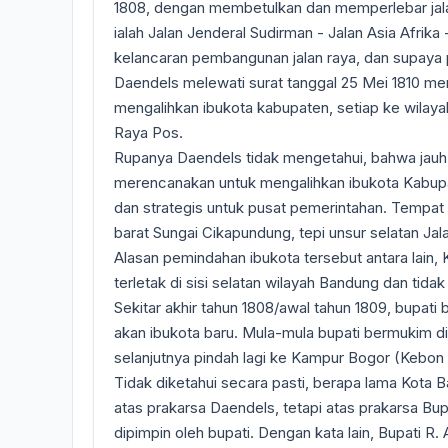
1808, dengan membetulkan dan memperlebar jalan
ialah Jalan Jenderal Sudirman - Jalan Asia Afrika
kelancaran pembangunan jalan raya, dan supaya 
Daendels melewati surat tanggal 25 Mei 1810 m
mengalihkan ibukota kabupaten, setiap ke wilay
Raya Pos.
Rupanya Daendels tidak mengetahui, bahwa jauh 
merencanakan untuk mengalihkan ibukota Kabupa
dan strategis untuk pusat pemerintahan. Tempat y
barat Sungai Cikapundung, tepi unsur selatan Ja
Alasan pemindahan ibukota tersebut antara lain,
terletak di sisi selatan wilayah Bandung dan tidak 
Sekitar akhir tahun 1808/awal tahun 1809, bupati
akan ibukota baru. Mula-mula bupati bermukim di C
selanjutnya pindah lagi ke Kampur Bogor (Kebo
Tidak diketahui secara pasti, berapa lama Kota 
atas prakarsa Daendels, tetapi atas prakarsa B
dipimpin oleh bupati. Dengan kata lain, Bupati R. 