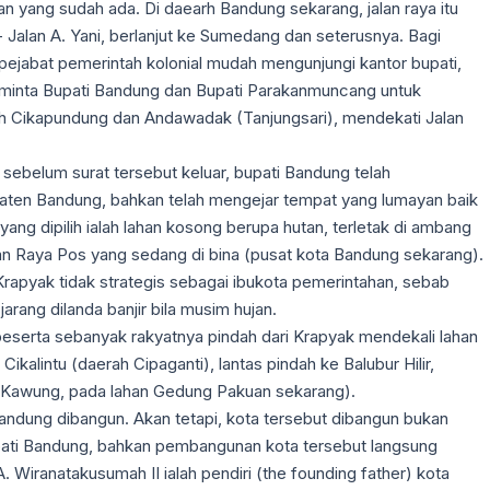
 yang sudah ada. Di daearh Bandung sekarang, jalan raya itu
 - Jalan A. Yani, berlanjut ke Sumedang dan seterusnya. Bagi
pejabat pemerintah kolonial mudah mengunjungi kantor bupati,
eminta Bupati Bandung dan Bupati Parakanmuncang untuk
ah Cikapundung dan Andawadak (Tanjungsari), mendekati Jalan
sebelum surat tersebut keluar, bupati Bandung telah
ten Bandung, bahkan telah mengejar tempat yang lumayan baik
ang dipilih ialah lahan kosong berupa hutan, terletak di ambang
lan Raya Pos yang sedang di bina (pusat kota Bandung sekarang).
 Krapyak tidak strategis sebagai ibukota pemerintahan, sebab
jarang dilanda banjir bila musim hujan.
 beserta sebanyak rakyatnya pindah dari Krapyak mendekali lahan
ikalintu (daerah Cipaganti), lantas pindah ke Balubur Hilir,
n Kawung, pada lahan Gedung Pakuan sekarang).
Bandung dibangun. Akan tetapi, kota tersebut dibangun bukan
upati Bandung, bahkan pembangunan kota tersebut langsung
A. Wiranatakusumah II ialah pendiri (the founding father) kota