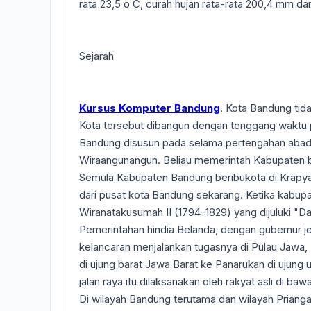
rata 23,5 o C, curah hujan rata-rata 200,4 mm dan 
Sejarah
Kursus Komputer Bandung
. Kota Bandung ti
Kota tersebut dibangun dengan tenggang waktu 
Bandung disusun pada selama pertengahan abad
Wiraangunangun. Beliau memerintah Kabupaten b
Semula Kabupaten Bandung beribukota di Krapyak 
dari pusat kota Bandung sekarang. Ketika kabupa
Wiranatakusumah II (1794-1829) yang dijuluki "D
Pemerintahan hindia Belanda, dengan gubernur j
kelancaran menjalankan tugasnya di Pulau Jawa
di ujung barat Jawa Barat ke Panarukan di ujung
jalan raya itu dilaksanakan oleh rakyat asli di b
Di wilayah Bandung terutama dan wilayah Priang