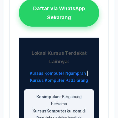
Daftar via WhatsApp
Sekarang
Lokasi Kursus Terdekat
Lainnya:
Kursus Komputer Ngamprah
|
Kursus Komputer Padalarang
Kesimpulan:
Bergabung
bersama
KursusKomputerku.com
di