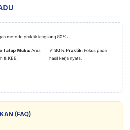
ADU
ngan metode praktik langsung 80%:
ne Tatap Muka:
Area
✔
80% Praktik:
Fokus pada
h & KBB.
hasil kerja nyata.
KAN (FAQ)