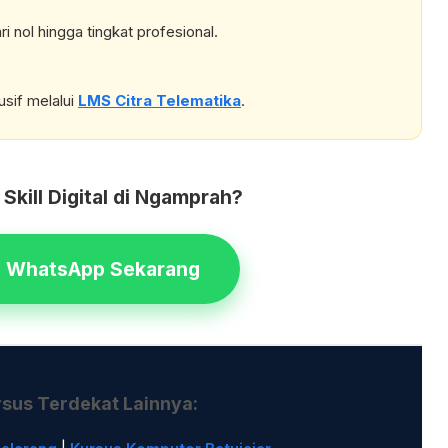
nol hingga tingkat profesional.
sif melalui
LMS Citra Telematika
.
 Skill Digital di Ngamprah?
ia WhatsApp Sekarang
rsus Terdekat Lainnya: